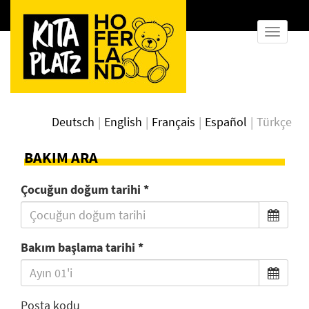
naviga
göster
Deutsch
English
Français
Español
Türkçe
BAKIM ARA
Çocuğun doğum tarihi
Bakım başlama tarihi
Posta kodu