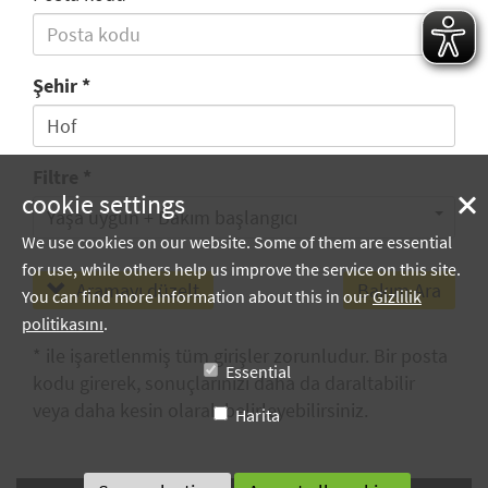
Şehir
Filtre
cookie settings
Yaşa uygun + Bakım başlangıcı
We use cookies on our website. Some of them are essential
for use, while others help us improve the service on this site.
Aramayı düzelt
You can find more information about this in our
Gizlilik
politikasını
.
* ile işaretlenmiş tüm girişler zorunludur. Bir posta
Essential
kodu girerek, sonuçlarınızı daha da daraltabilir
veya daha kesin olarak belirleyebilirsiniz.
Harita