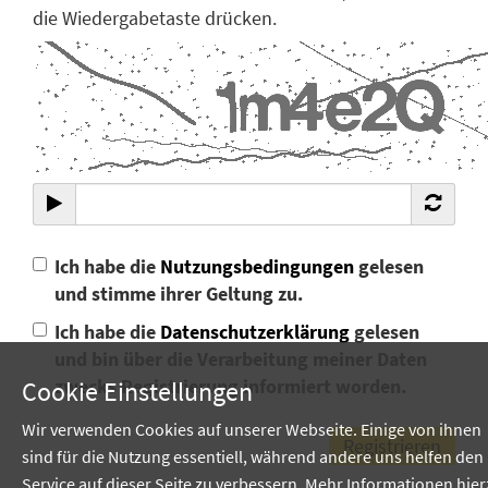
die Wiedergabetaste drücken.
Ich habe die
Nutzungsbedingungen
gelesen
und stimme ihrer Geltung zu.
Ich habe die
Datenschutzerklärung
gelesen
und bin über die Verarbeitung meiner Daten
zwecks Registrierung informiert worden.
Cookie Einstellungen
Wir verwenden Cookies auf unserer Webseite. Einige von ihnen
sind für die Nutzung essentiell, während andere uns helfen den
Service auf dieser Seite zu verbessern. Mehr Informationen hie