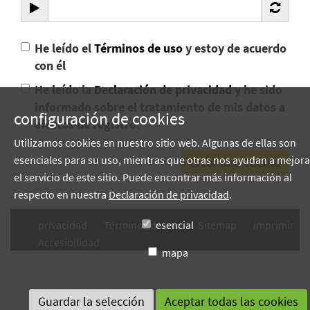
He leído el
Términos de uso
y estoy de acuerdo
con él
He leído la
Declaración de privacidad
y he sido
informado sobre el tratamiento de mis datos a
configuración de cookies
efectos de registro.
Utilizamos cookies en nuestro sitio web. Algunas de ellas son
esenciales para su uso, mientras que otras nos ayudan a mejora
el servicio de este sitio. Puede encontrar más información al
respecto en nuestra
Declaración de privacidad
.
privacidad
Términos de uso
esencial
Sitemap
imprimir
Accesibilidad
mapa