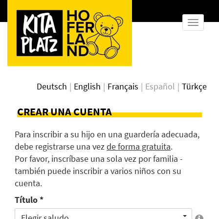
mostra
navega
Deutsch
English
Français
Español
Türkçe
CREAR UNA CUENTA
Para inscribir a su hijo en una guardería adecuada,
debe registrarse una vez
de forma gratuita
.
Por favor, inscríbase una sola vez por familia -
también puede inscribir a varios niños con su
cuenta.
Título *
Elegir saludo