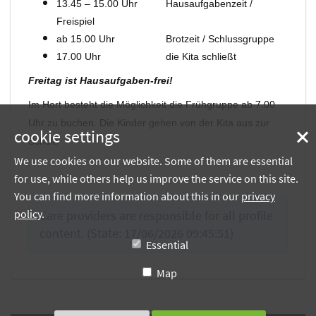
13.45 – 15.00 Uhr Hausaufgabenzeit /
Freispiel
ab 15.00 Uhr Brotzeit / Schlussgruppe
17.00 Uhr die Kita schließt
Freitag ist Hausaufgaben-frei!
Im Hort besteht die Möglichkeit die Frühgruppe ab 7.00
Uhr zu buchen. Die Kinder gehen von der Kita aus zur
cookie settings
Schule
We use cookies on our website. Some of them are essential
for use, while others help us improve the service on this site.
You can find more information about this in our
privacy
policy
.
Care providers are responsible for all profile
content. (State: 17/06/2026 09:45:51)
Essential
Map