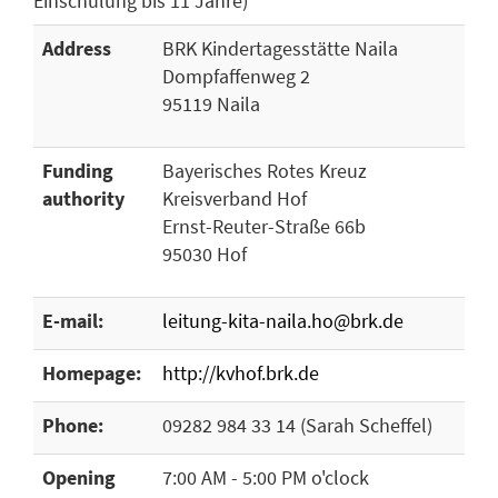
Einschulung bis 11 Jahre)
Address
BRK Kindertagesstätte Naila
Dompfaffenweg 2
95119 Naila
Funding
Bayerisches Rotes Kreuz
authority
Kreisverband Hof
Ernst-Reuter-Straße 66b
95030 Hof
E-mail:
leitung-kita-naila.ho@brk.de
Homepage:
http://kvhof.brk.de
Phone:
09282 984 33 14 (Sarah Scheffel)
Opening
7:00 AM - 5:00 PM o'clock