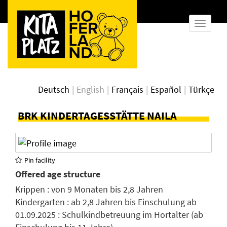
show
naviga
Deutsch
English
Français
Español
Türkçe
BRK KINDERTAGESSTÄTTE NAILA
Pin facility
Offered age structure
Krippen : von 9 Monaten bis 2,8 Jahren
Kindergarten : ab 2,8 Jahren bis Einschulung ab
01.09.2025 : Schulkindbetreuung im Hortalter (ab