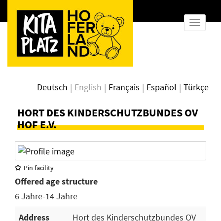
show
naviga
Deutsch
English
Français
Español
Türkçe
HORT DES KINDERSCHUTZBUNDES OV
HOF E.V.
Pin facility
Offered age structure
6 Jahre-14 Jahre
Address
Hort des Kinderschutzbundes OV