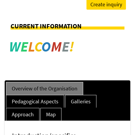
Create inquiry
CURRENT INFORMATION
W
E
L
C
O
M
E
!
Overview of the Organisation
Pedagogical Aspects
Galleries
Approach
Map