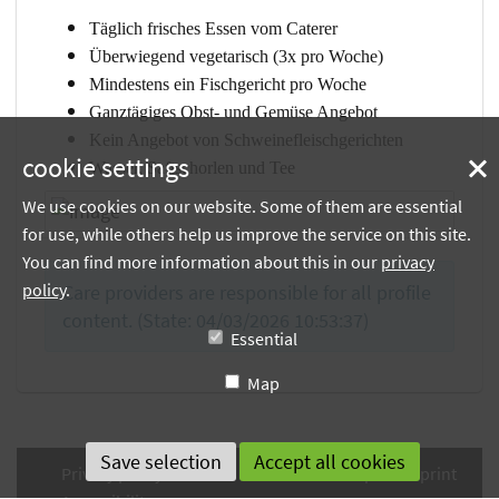
Täglich frisches Essen vom Caterer
Überwiegend vegetarisch (3x pro Woche)
Mindestens ein Fischgericht pro Woche
Ganztägiges Obst- und Gemüse Angebot
Kein Angebot von Schweinefleischgerichten
cookie settings
Wasser, Saftschorlen und Tee
We use cookies on our website. Some of them are essential
for use, while others help us improve the service on this site.
You can find more information about this in our
privacy
policy
.
Care providers are responsible for all profile
content. (State: 04/03/2026 10:53:37)
Essential
Map
Privacy policy
Terms of use
Sitemap
Imprint