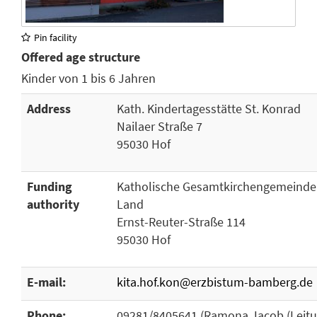
Pin facility
Offered age structure
Kinder von 1 bis 6 Jahren
Address
Kath. Kindertagesstätte St. Konrad
Nailaer Straße 7
95030 Hof
Funding
Katholische Gesamtkirchengemeinde
authority
Land
Ernst-Reuter-Straße 114
95030 Hof
E-mail:
kita.hof.kon@erzbistum-bamberg.de
Phone:
09281/8405641 (Ramona Jacob (Leitu