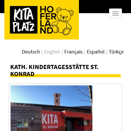
show
naviga
Deutsch
English
Français
Español
Türkçe
KATH. KINDERTAGESSTÄTTE ST.
KONRAD