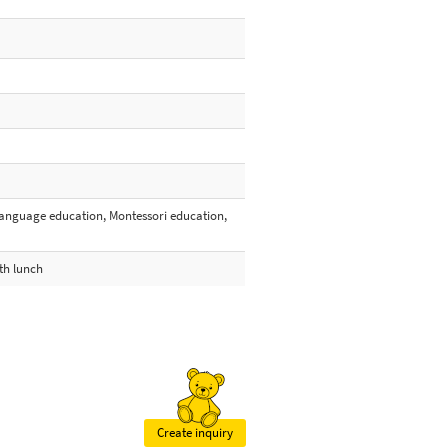
 language education, Montessori education,
ith lunch
Create inquiry