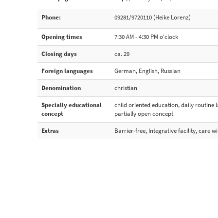
Phone:
09281/9720110 (Heike Lorenz)
Opening times
7:30 AM - 4:30 PM o'clock
Closing days
ca. 29
Foreign languages
German, English, Russian
Denomination
christian
Specially educational
child oriented education, daily routine
concept
partially open concept
Extras
Barrier-free, Integrative facility, care w