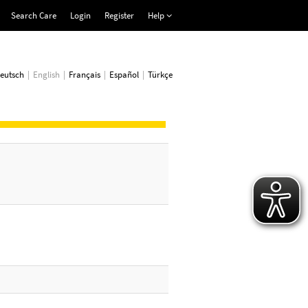
Search Care
Login
Register
Help
eutsch
English
Français
Español
Türkçe