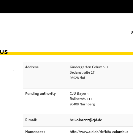
D
BUS
Address
Kindergarten Columbus
Sedanstraße 17
95028 Hof
Funding authority
CJD Bayern
Rollnerstr. 111
90408 Nürnberg
E-mail:
heike.lorenz@cjd.de
Homepage:
http://www.cjd.de/de/kita-columbus