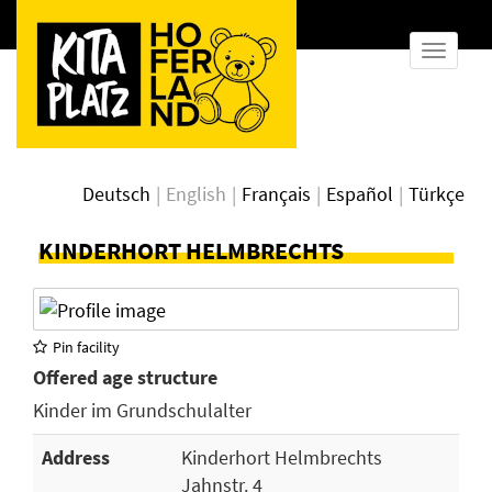
show
naviga
Deutsch
English
Français
Español
Türkçe
KINDERHORT HELMBRECHTS
Pin facility
Offered age structure
Kinder im Grundschulalter
Address
Kinderhort Helmbrechts
Jahnstr. 4