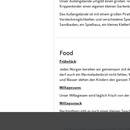
Unser Außengelände umgibt einen großen Teil 
Krippenkinder einen eigenen kleinen Gartenb
Das Außengelände ist mit einem großen Pirat
Versteckmöglichkeiten und verschiedene Spiel
Sandkasten, ein Spielhaus, ein kleines Klett
Food
Frühstück
:
Jeden Morgen bereiten wir gemeinsam mit den
darf auch ein Marmeladenbrot nicht fehlen. 
und Wasser stehen den Kindern den ganzen 
Mittagessen:
Unser Mittagessen wird täglich frisch von de
Mittagssnack
Nachmittags gibt es noch einen kleinen Snac
Care providers are responsible for all profi