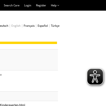
Search Care
Login
Register
Help
eutsch
English
Français
Español
Türkçe
au
/Kindergaerten.html