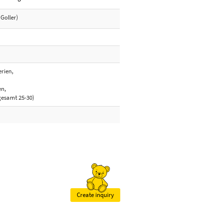
Goller)
rien,
en,
gesamt 25-30)
Create inquiry