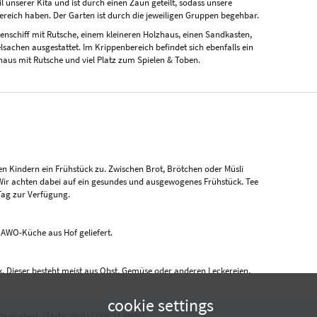
unserer Kita und ist durch einen Zaun geteilt, sodass unsere
ereich haben. Der Garten ist durch die jeweiligen Gruppen begehbar.
enschiff mit Rutsche, einem kleineren Holzhaus, einen Sandkasten,
sachen ausgestattet. Im Krippenbereich befindet sich ebenfalls ein
erhaus mit Rutsche und viel Platz zum Spielen & Toben.
 Kindern ein Frühstück zu. Zwischen Brot, Brötchen oder Müsli
Wir achten dabei auf ein gesundes und ausgewogenes Frühstück. Tee
Tag zur Verfügung.
r AWO-Küche aus Hof geliefert.
k. Dieser besteht meist aus Obst, Gemüse oder anderen Leckereien.
cookie settings
le content. (State: 29/01/2025 11:48:06)