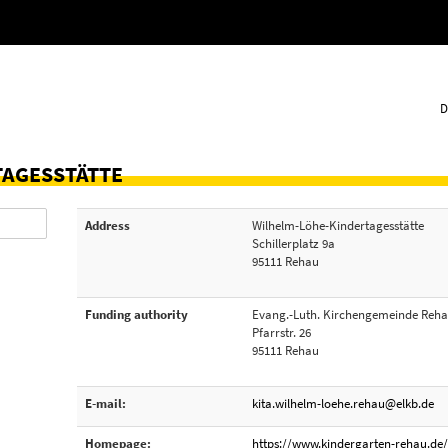
D
TAGESSTÄTTE
Address
Wilhelm-Löhe-Kindertagesstätte
Schillerplatz 9a
95111 Rehau
Funding authority
Evang.-Luth. Kirchengemeinde Reh
Pfarrstr. 26
95111 Rehau
E-mail:
kita.wilhelm-loehe.rehau@elkb.de
Homepage:
https://www.kindergarten-rehau.de